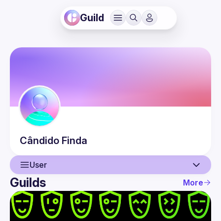
Guild
Cândido
Finda
User
Guilds
More
User
Events