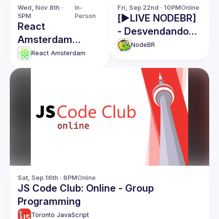
Wed, Nov 8th · 
In-
Fri, Sep 22nd · 10PM
Online
5PM
Person
[▶️LIVE NODEBR]
React
- Desvendando
Amsterdam
Funções
NodeBR
November: The
React Amsterdam
Serverless na
Long Awaited
AWS
Next.JS Features
& more
Sat, Sep 16th · 8PM
Online
JS Code Club: Online - Group
Programming
Toronto JavaScript