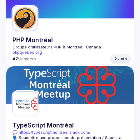
Guilds
PHP Montréal
Groupe d'utilisateurs PHP à Montréal, Canada
phpquebec.org
47
Members
Join
TypeScript Montréal
💬 
https://typescriptmontreal.slack.com/
🗣️ Soumettre une proposition de présentation / Submit a 