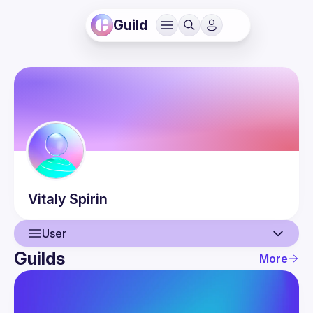
Guild
Vitaly
Spirin
User
Guilds
More
User
Events