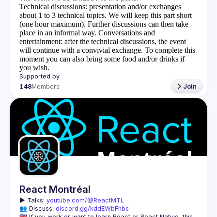
Technical discussions
: presentation and/or exchanges
about 1 to 3 technical topics. We will keep this part short
(one hour maximum). Further discussions can then take
place in an informal way.
Conversations and
entertainment
: after the technical discussions, the event
will continue with a convivial exchange. To complete this
moment you can also bring some food and/or drinks if
you wish.
148
Members
Join
React Montréal
▶️ 
Talks: 
youtube.com/@ReactMTL
👥 Discuss: 
discord.gg/kddEWbFhbc
🇬🇧 If you work or want to learn React or React Native, this 