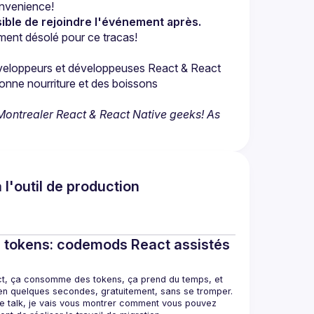
onvenience!
ible de rejoindre l'événement après.
ent désolé pour ce tracas!
veloppeurs et développeuses React & React 
onne nourriture et des boissons 
Montrealer React & React Native geeks! As 
 l'outil de production
de tokens: codemods React assistés
ct, ça consomme des tokens, ça prend du temps, et 
 en quelques secondes, gratuitement, sans se tromper. 
e talk, je vais vous montrer comment vous pouvez 