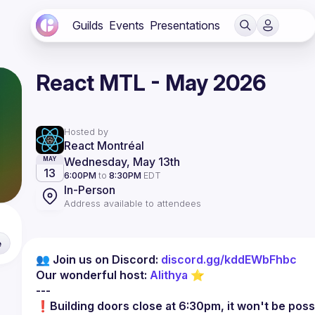
Guilds
Events
Presentations
React MTL - May 2026
Hosted by
React Montréal
Wednesday, May 13th
MAY
13
6:00PM
to
8:30PM
EDT
In-Person
Address available to attendees
e
👥 Join us on Discord: 
discord.gg/kddEWbFhbc
Our wonderful host: 
Alithya
 ⭐
---
❗
Building doors close at 6:30pm, it won't be possib