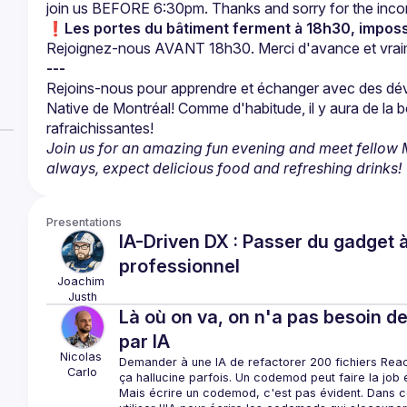
join us BEFORE 6:30pm. Thanks and sorry for the inc
❗
Les portes du bâtiment ferment à 18h30, imposs
Rejoignez-nous AVANT 18h30. Merci d'avance et vraim
---
Rejoins-nous pour apprendre et échanger avec des dé
Native de Montréal! Comme d'habitude, il y aura de la b
Join us for an amazing fun evening and meet fellow 
always, expect delicious food and refreshing drinks!
Presentations
IA-Driven DX : Passer du gadget à
professionnel
Joachim
Justh
Là où on va, on n'a pas besoin 
par IA
Nicolas
Demander à une IA de refactorer 200 fichiers Rea
Carlo
ça hallucine parfois. Un codemod peut faire la job
Mais écrire un codemod, c'est pas évident. Dans c