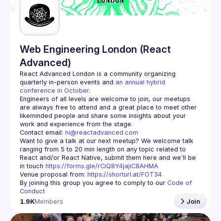
Web Engineering London (React
Advanced)
React Advanced London
 is a community organizing 
quarterly in-person events and 
an annual hybrid 
conference in October
.
Engineers of all levels are welcome to join, our meetups 
are always free to attend and a great place to meet other 
likeminded people and share some insights about your 
Contact email: 
hi@reactadvanced.com
Want to give a talk at our next meetup?
 We welcome talk 
ranging from 5 to 20 min length on any topic related to 
React and/or React Native, submit them here and we'll be 
in touch 
https://forms.gle/rCiQ8Y4jajiC8AHMA
Venue proposal from: 
https://shorturl.at/FOT34
By joining this group you agree to comply to our 
Code of 
Conduct
1.9K
Members
Join