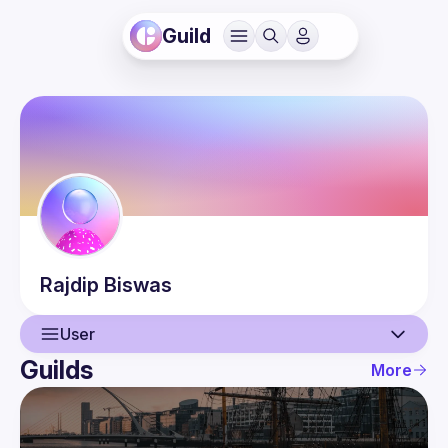
Guild
Rajdip
Biswas
User
Guilds
More
User
Events