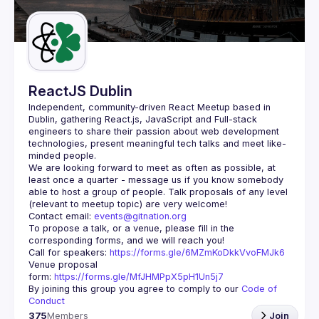
Guilds
ReactJS Dublin
Independent, community-driven 
React Meetup based in 
Dublin
, gathering React.js, JavaScript and Full-stack 
engineers to share their passion about web development 
technologies, present meaningful tech talks and meet like-
minded people.
We are looking forward to meet as often as possible, at 
least once a quarter - message us if you know somebody 
able to host a group of people. Talk proposals of any level 
Contact email: 
events@gitnation.org
To propose a talk, or a venue, please fill in the 
Call for speakers: 
https://forms.gle/6MZmKoDkkVvoFMJk6
Venue proposal 
form: 
https://forms.gle/MfJHMPpX5pH1Un5j7
By joining this group you agree to comply to our 
Code of 
Conduct
375
Members
Join