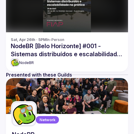
Sat, Apr 26th · 5PM
In-Person
NodeBR [Belo Horizonte] #001 -
Sistemas distribuídos e escalabilidade
na prática
NodeBR
Presented with these Guilds
Network