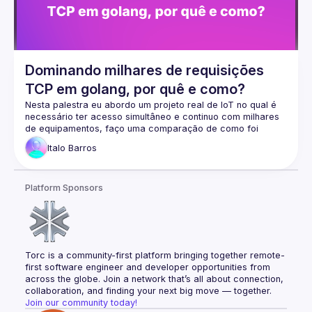
Dominando milhares de requisições
TCP em golang, por quê e como?
Nesta palestra eu abordo um projeto real de IoT no qual é 
necessário ter acesso simultâneo e continuo com milhares 
de equipamentos, faço uma comparação de como foi 
implementado em outras linguagens e o porquê foi 
Italo
Barros
descontinuado e como foi feita a abordagem em golang, 
além disso falo um pouco sobre a arquitetura geral do 
projeto e como tornar mais escalável, além dos benefícios 
Platform Sponsors
Torc is a community-first platform bringing together remote-
first software engineer and developer opportunities from 
across the globe. Join a network that’s all about connection, 
collaboration, and finding your next big move — together.
Join our community today!