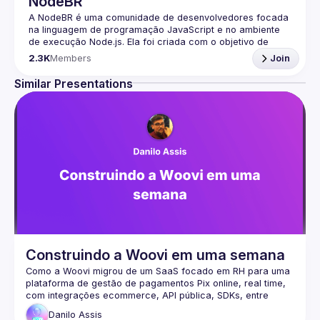
NodeBR
A NodeBR é uma comunidade de desenvolvedores focada 
na linguagem de programação JavaScript e no ambiente 
de execução Node.js. Ela foi criada com o objetivo de 
reunir programadores brasileiros interessados em 
2.3K
Members
Join
compartilhar conhecimentos, trocar experiências e 
fortalecer a comunidade de desenvolvedores em torno 
Similar Presentations
🟢 Faça parte da nossa comunidade no Discord ->
https://discord.gg/rbNpcCu4
A comunidade NodeBR realiza diversos eventos e 
encontros em diferentes cidades do Brasil, promovendo 
palestras, workshops, hackathons e outros tipos de 
atividades voltadas para o aprendizado e o 
aprimoramento técnico dos participantes. Esses eventos 
são ótimas oportunidades para networking, colaboração e 
Além dos encontros presenciais, a NodeBR também 
mantém uma presença online ativa, por meio de grupos de 
discussão, fóruns e redes sociais. Essas plataformas 
proporcionam um espaço para a troca de ideias, dúvidas, 
Construindo a Woovi em uma semana
solução de problemas e compartilhamento de recursos, 
Como a Woovi migrou de um SaaS focado em RH para uma 
estimulando a interação e a colaboração entre os 
plataforma de gestão de pagamentos Pix online, real time, 
com integrações ecommerce, API pública, SDKs, entre 
A NodeBR busca promover a disseminação do 
conhecimento e a educação em JavaScript e Node.js, 
Danilo
Assis