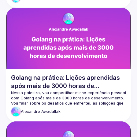
contribuindo para o crescimento da comunidade de 
desenvolvedores brasileiros. Se você é um entusiasta 
dessas tecnologias ou está interessado em aprender mais 
sobre elas, a NodeBR pode ser um excelente recurso para 
se envolver e se conectar com outros profissionais da 
Nosso site:
https://nodebr.org/#/home
🟢  Nos siga nas demais redes sociais -> 
https://linktr.ee/nodebr
Golang na prática: Lições aprendidas
após mais de 3000 horas de
desenvolvimento
Nessa palestra, vou compartilhar minha experiência pessoal 
com Golang após mais de 3000 horas de desenvolvimento. 
Vou falar sobre os desafios que enfrentei, as soluções que 
encontrei e as lições valiosas que aprendi ao longo do 
Alexandre
Awadallak