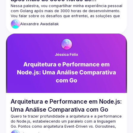
desenvolvimento
Nessa palestra, vou compartilhar minha experiência pessoal 
A NodeBR busca promover a disseminação do 
com Golang após mais de 3000 horas de desenvolvimento. 
conhecimento e a educação em JavaScript e Node.js, 
Vou falar sobre os desafios que enfrentei, as soluções que 
contribuindo para o crescimento da comunidade de 
encontrei e as lições valiosas que aprendi ao longo do 
desenvolvedores brasileiros. Se você é um entusiasta 
Alexandre
Awadallak
dessas tecnologias ou está interessado em aprender mais 
sobre elas, a NodeBR pode ser um excelente recurso para 
se envolver e se conectar com outros profissionais da 
Nosso site:
https://nodebr.org/#/home
🟢  Nos siga nas demais redes sociais -> 
https://linktr.ee/nodebr
Arquitetura e Performance em Node.js:
Uma Análise Comparativa com Go
Quero te trazer profundidade a arquitetura e a performance 
do Node.js, estabelecendo um paralelo com a linguagem 
Go. Pontos como arquitetura Event-Driven vs. Goroutines, 
gerenciamento de Múltiplas Conexões Simultâneas, 