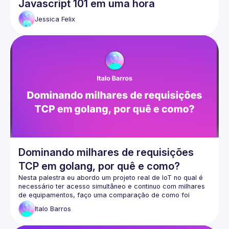
Javascript 101 em uma hora
Jessica
Felix
Dominando milhares de requisições
TCP em golang, por quê e como?
Nesta palestra eu abordo um projeto real de IoT no qual é 
necessário ter acesso simultâneo e continuo com milhares 
de equipamentos, faço uma comparação de como foi 
implementado em outras linguagens e o porquê foi 
Italo
Barros
descontinuado e como foi feita a abordagem em golang, 
além disso falo um pouco sobre a arquitetura geral do 