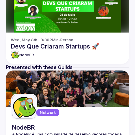
Wed, May 8th · 9:30PM
In-Person
Devs Que Criaram Startups 🚀
NodeBR
Presented with these Guilds
Network
NodeBR
A NodeBR é uma comunidade de desenvolvedores focada 