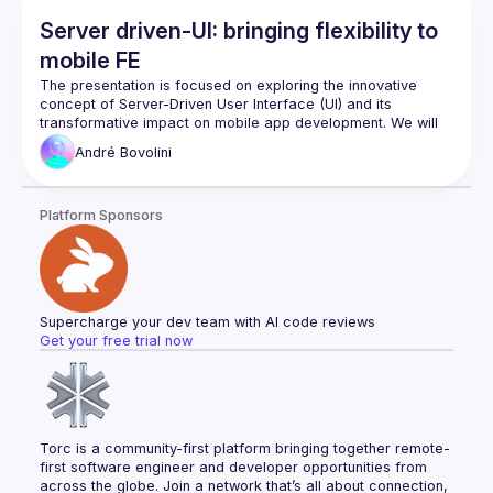
Server driven-UI: bringing flexibility to
mobile FE
The presentation is focused on exploring the innovative 
concept of Server-Driven User Interface (UI) and its 
transformative impact on mobile app development. We will 
dive into the dynamic approach of decoupling UI rendering 
André
Bovolini
from client-side code, allowing for real-time updates and 
modifications without the need for app store updates. It will 
also provide insights into the advantages of Server-Driven 
Platform Sponsors
UI, such as enhanced flexibility, improved user experience 
Supercharge your dev team with AI code reviews
Get your free trial now
Torc is a community-first platform bringing together remote-
first software engineer and developer opportunities from 
across the globe. Join a network that’s all about connection, 