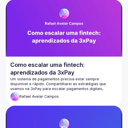
dessas tecnologias ou está interessado em aprender mais 
sobre elas, a NodeBR pode ser um excelente recurso para 
se envolver e se conectar com outros profissionais da 
Nosso site:
https://nodebr.org/#/home
🟢  Nos siga nas demais redes sociais -> 
https://linktr.ee/nodebr
Como escalar uma fintech:
aprendizados da 3xPay
Um sistema de pagamentos precisa estar sempre 
disponível e rápido. Compartilharei as estratégias que 
usamos na 3xPay para escalar pagamentos digitais, 
otimizando processamento assíncrono, mensageria e banco 
Rafael Avelar
Campos