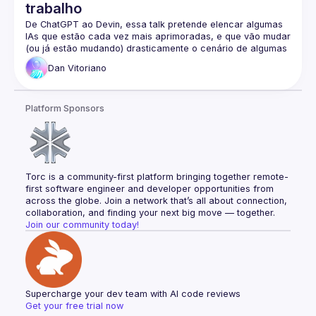
quem quer entender o papel de MLE e começar a transição 
trabalho
De ChatGPT ao Devin, essa talk pretende elencar algumas 
IAs que estão cada vez mais aprimoradas, e que vão mudar 
(ou já estão mudando) drasticamente o cenário de algumas 
profissões nos próximos anos. Do programador ao 
Dan
Vitoriano
jornalista, do profissional de marketing ao criador de 
vídeos, como utilizar ferramentas de IA ao seu favor e quais 
profissões correm risco de não existirem mais? É isso quê 
Platform Sponsors
Torc is a community-first platform bringing together remote-
first software engineer and developer opportunities from 
across the globe. Join a network that’s all about connection, 
collaboration, and finding your next big move — together.
Join our community today!
Supercharge your dev team with AI code reviews
Get your free trial now