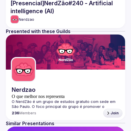
[Presencial]NerdZão#240 - Artificial
intelligence (AI)
Nerdzao
Presented with these Guilds
Nerdzao
O que melhor nos representa
O 
NerdZão
 é um grupo de estudos gratuito com sede em 
São Paulo. O foco principal do grupo é promover o 
networking e disseminar o conhecimento sobre softwares, 
236
Members
Join
plataformas, tecnologias e linguagens de programação de 
forma divertida, quebrando o paradigma de complexidade 
Similar Presentations
no aprendizado.