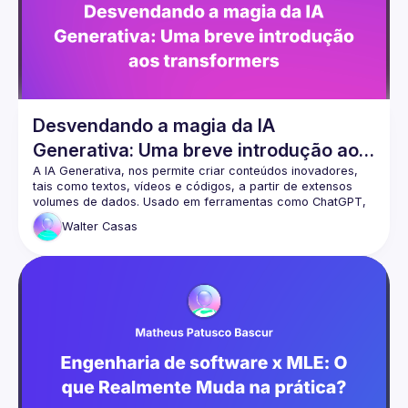
Desvendando a magia da IA
Generativa: Uma breve introdução aos
transformers
A IA Generativa, nos permite criar conteúdos inovadores, 
tais como textos, vídeos e códigos, a partir de extensos 
volumes de dados. Usado em ferramentas como ChatGPT, 
DALL-E e GitHub Copilot, que não somente estão 
Walter
Casas
revolucionando diversas indústrias, mas também otimizando 
processos e elevando a produtividade a novos níveis. Nesta 
palestra, embarcaremos juntos em uma viagem pelo 
universo da IA Generativa (Generative AI), desvelando a 
'mágica' dos Transformers, tecnologia revolucionária que 
está por trás de ferramentas cotidianas como tradutores e 
assistentes virtuais. Nesse contexto, compreender esta 
tecnologia torna-se importante. Esta palestra é destinada a 
todos que desejam conhecer, explorar e aprofundar seus 
conhecimentos nesta tecnologia essencial que está 