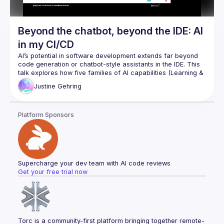
Beyond the chatbot, beyond the IDE: AI
in my CI/CD
AI’s potential in software development extends far beyond 
code generation or chatbot-style assistants in the IDE. This 
talk explores how five families of AI capabilities (Learning & 
Onboarding, Coding Assistants, Automation & Agents, 
Justine
Gehring
Planning, and Data Exploration & Synthesis) can transform 
Whether it’s assessing processes, building pipelines, 
Platform Sponsors
planning large-scale VM migrations, or summarizing an 
ocean of information, we’ll talk about how to identify high-
impact integration points often untapped by chatbot or IDE 
based AI integrations. Centering AI integration around 
developers throughout the entire lifecycle of planning, 
coding, deployment, and monitoring unlocks greater ROI 
Supercharge your dev team with AI code reviews
Get your free trial now
Torc is a community-first platform bringing together remote-