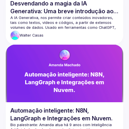
Desvendando a magia da IA
Generativa: Uma breve introdução aos
transformers
A IA Generativa, nos permite criar conteúdos inovadores, 
tais como textos, vídeos e códigos, a partir de extensos 
volumes de dados. Usado em ferramentas como ChatGPT, 
DALL-E e GitHub Copilot, que não somente estão 
Walter
Casas
revolucionando diversas indústrias, mas também otimizando 
processos e elevando a produtividade a novos níveis. Nesta 
palestra, embarcaremos juntos em uma viagem pelo 
universo da IA Generativa (Generative AI), desvelando a 
'mágica' dos Transformers, tecnologia revolucionária que 
está por trás de ferramentas cotidianas como tradutores e 
assistentes virtuais. Nesse contexto, compreender esta 
tecnologia torna-se importante. Esta palestra é destinada a 
todos que desejam conhecer, explorar e aprofundar seus 
conhecimentos nesta tecnologia essencial que está 
Automação inteligente: N8N,
LangGraph e Integrações em Nuvem.
Bio palestrante: Amanda atua há 9 anos com Inteligência 