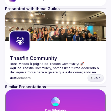
Presented with these Guilds
Thasfin Community
Boas-vindas à página da 
Thasfin Community
! 🚀
Aqui na Thasfin Community, somos uma turma dedicada a 
dar aquela força para a galera que está 
começando na 
área ou passando por uma transição de carreira
. Nossa 
430
Members
Join
missão? Ajudar vocês nessa jornada de estudo e 
crescimento. 💪
Similar Presentations
Organizamos 
meetups tanto online quanto presenciais
, 
sempre com conteúdo 
100% gratuito.
 É tudo sobre 
aprendermos juntos e compartilhar aquele conhecimento 
maneiro. 🤓
E sabe o que mais? Adoramos ver nossos membros 
fazendo muito 
networking
, então não fique tímido(a) e 