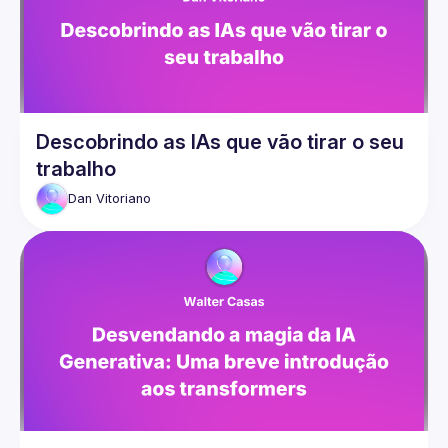
venha bater um papo conosco durante nossos breaks nos 
meetups. Estamos aqui para ajudar e trocar ideias. Vamos 
nessa! 💜🚀😄
Descobrindo as IAs que vão tirar o seu
trabalho
Dan
Vitoriano