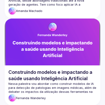
Artificial, desde abordagens tradicionais até a nova 
geração de agentes. Tem como foco aplicar IA a 
problemas reais, liderando projetos que geram valor 
Amanda
Machado
concreto para negócios, unindo conhecimento técnico e 
visão prática. Em suas palestras, traz experiências do dia a 
dia da adoção de IA e dicas práticas para transformar 
Descrição Palestra: Descubra como combinar ferramentas 
modernas de automação e inteligência artificial para criar 
Nesta sessão prática, vamos explorar o uso de n8n e 
LangGraph em um ambiente em nuvem, integrando serviços 
de IA pré-treinados para acelerar o desenvolvimento e a 
inovação de aplicações, tudo isso mantendo a privacidade 
Construindo modelos e impactando a
saúde usando Inteligência Artificial
Nessa palestra vou abordar como construir modelos de IA 
para detecção de patologias em imagens médicas, além de 
debater os impactos da utilização dessas ferramentas na 
Fernanda
Wanderley