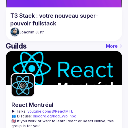
T3 Stack : votre nouveau super-
pouvoir fullstack
Joachim
Justh
Guilds
More
React Montréal
▶️ 
Talks: 
youtube.com/@ReactMTL
👥 Discuss: 
discord.gg/kddEWbFhbc
🇬🇧 If you work or want to learn React or React Native, this 