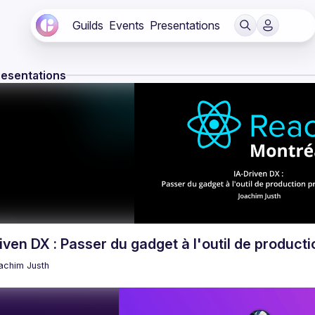
Guilds
Events
Presentations
resentations
iven DX : Passer du gadget à l'outil de product
achim
Justh