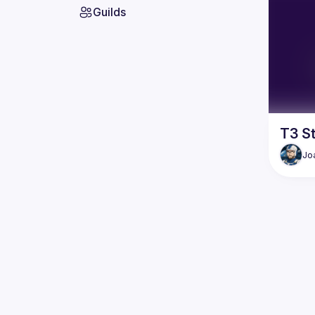
Guilds
T3 St
Jo