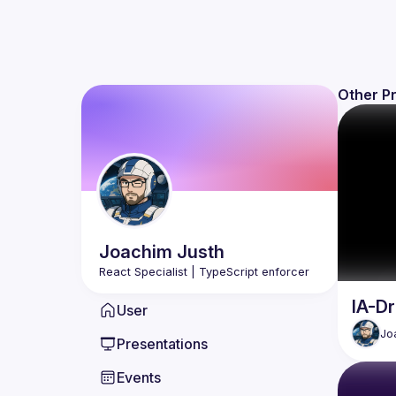
Other P
Joachim
Justh
IA-Dr
User
Jo
Presentations
Events