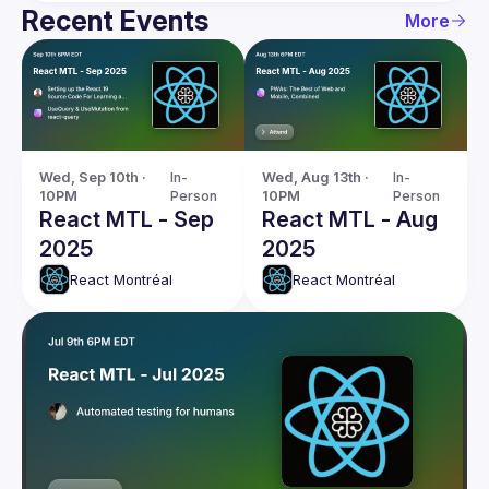
Recent Events
More
Wed, Sep 10th · 
In-
Wed, Aug 13th · 
In-
10PM
Person
10PM
Person
React MTL - Sep
React MTL - Aug
2025
2025
React Montréal
React Montréal