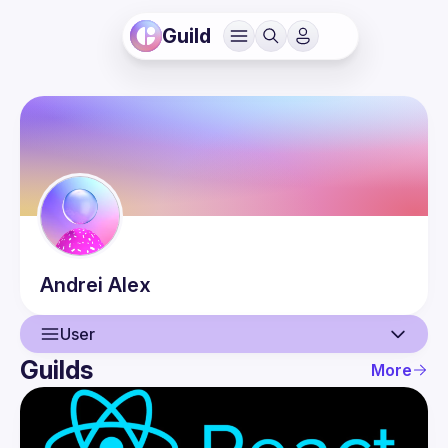
Guild
Andrei
Alex
User
Guilds
More
User
Events