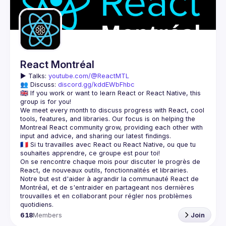
Guilds
React Montréal
▶️ 
Talks: 
youtube.com/@ReactMTL
👥 Discuss: 
discord.gg/kddEWbFhbc
🇬🇧 If you work or want to learn React or React Native, this 
We meet every month to discuss progress with React, cool 
tools, features, and libraries. Our focus is on helping the 
Montreal React community grow, providing each other with 
🇫🇷 Si tu travailles avec React ou React Native, ou que tu 
On se rencontre chaque mois pour discuter le progrès de 
React, de nouveaux outils, fonctionnalités et librairies. 
Notre but est d'aider à agrandir la communauté React de 
Montréal, et de s'entraider en partageant nos dernières 
trouvailles et en collaborant pour régler nos problèmes 
618
Members
Join