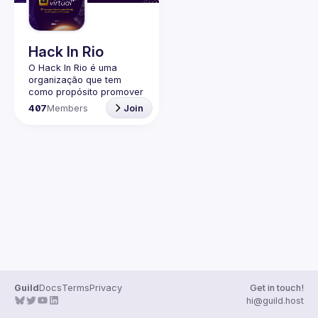
Guilds
Hack In Rio
O Hack In Rio é uma 
organização que tem 
como propósito promover 
o desenvolvimento de 
407
Members
Join
uma comunidade local 
sobre Segurança da 
Informação, por meio da 
realização de encontros 
entre entusiastas, 
profissionais da área e 
Guild
Docs
Terms
Privacy
Get in touch!
hi@guild.host