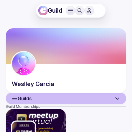
Guild
Weslley
Garcia
Guilds
Guild Memberships
User
Events