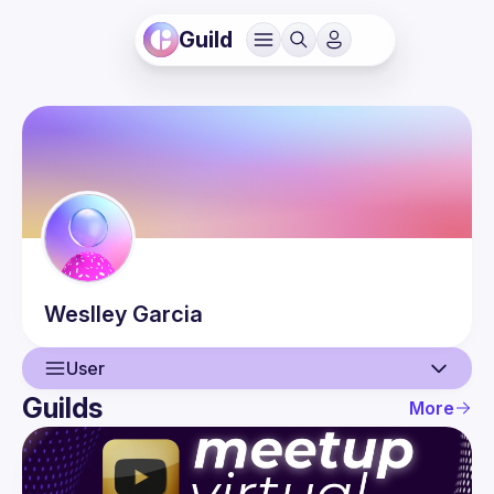
Guild
Weslley
Garcia
User
Guilds
More
User
Events