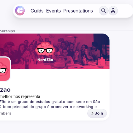
Guilds
Events
Presentations
berships
dzao
melhor nos representa
Zão
 é um grupo de estudos gratuito com sede em São 
O foco principal do grupo é promover o networking e 
nar o conhecimento sobre softwares, plataformas, 
mbers
Join
gias e linguagens de programação de forma divertida, 
ndo o paradigma de complexidade no aprendizado.
os Eventos
s eventos são gratuitos e qualquer pessoa pode 