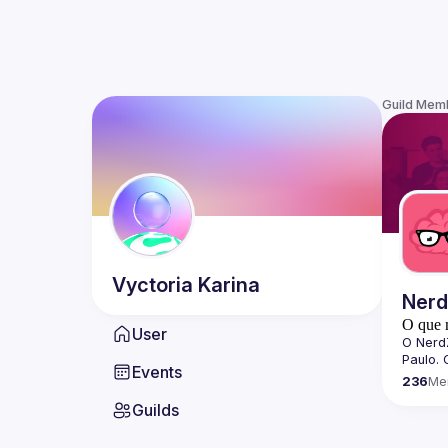
Guild Mem
Vyctoria
Karina
Ner
O que 
User
O 
Nerd
Paulo. 
Events
dissemi
236
Me
tecnolo
Guilds
quebra
Sobre 
Todos o