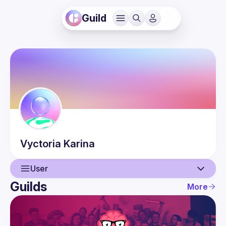
Guild
Vyctoria
Karina
User
Guilds
More
User
Events