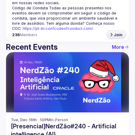
em nossas redes sociais.
Código de Conduta
 Todas as pessoas presentes nos 
eventos devem se comprometer em seguir o código de 
conduta, que visa proporcionar um ambiente saudável e 
livre de assédios. Tem alguma dúvida? Conheça nosso 
COC: 
https://pt-br.confcodeofconduct.com/
236
Members
Join
Recent Events
More
Tue, Dec 16th · 10PM
In-Person
[Presencial]NerdZão#240 - Artificial
intelligence (AI)