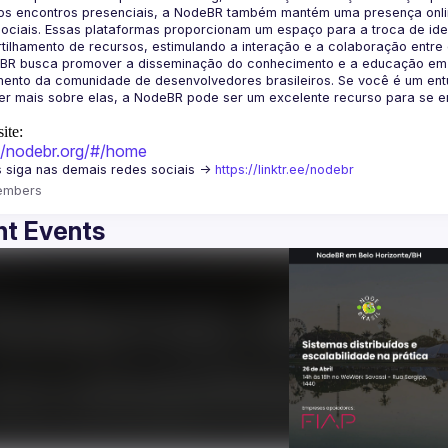
os encontros presenciais, a NodeBR também mantém uma presença online
ociais. Essas plataformas proporcionam um espaço para a troca de idei
BR busca promover a disseminação do conhecimento e a educação em Jav
ento da comunidade de desenvolvedores brasileiros. Se você é um entu
r mais sobre elas, a NodeBR pode ser um excelente recurso para se env
ite:
://nodebr.org/#/home
 siga nas demais redes sociais -> 
https://linktr.ee/nodebr
embers
t Events