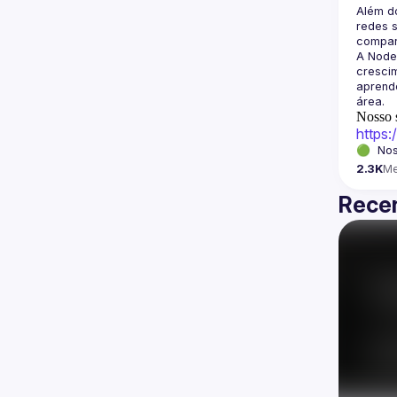
Além d
redes s
A Node
crescim
aprende
Nosso s
https
🟢  Nos
2.3K
M
Recen