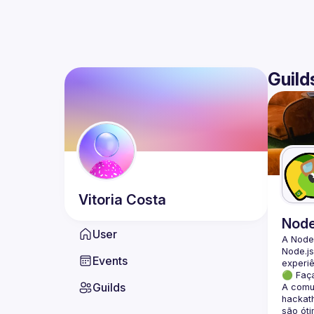
Guild
Vitoria
Costa
Nod
User
A Node
Node.js
Events
🟢 Faç
Guilds
A comun
hackath