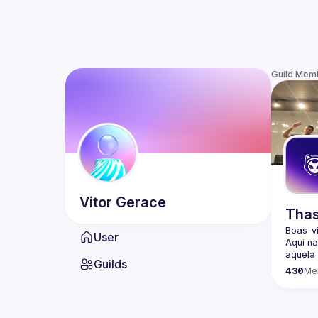
Guild Mem
Vitor
Gerace
Thas
Boas-v
User
Aqui n
aquela 
Guilds
passan
430
Me
Ajudar
Organi
com co
e comp