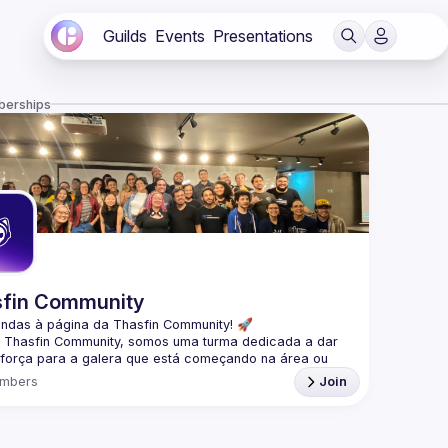
Guilds
Events
Presentations
berships
fin Community
indas à página da 
Thasfin Community
! 🚀
a Thasfin Community, somos uma turma dedicada a dar 
força para a galera que está 
começando na área ou 
do por uma transição de carreira
. Nossa missão? 
mbers
Join
 vocês nessa jornada de estudo e crescimento. 💪
zamos 
meetups tanto online quanto presenciais
, sempre 
nteúdo 
100% gratuito.
 É tudo sobre aprendermos juntos 
artilhar aquele conhecimento maneiro. 🤓