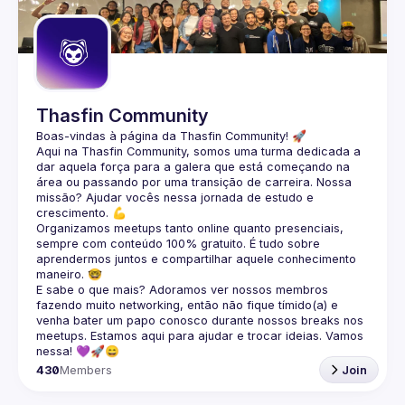
Thasfin Community
Boas-vindas à página da 
Thasfin Community
! 🚀
Aqui na Thasfin Community, somos uma turma dedicada a 
dar aquela força para a galera que está 
começando na 
área ou passando por uma transição de carreira
. Nossa 
missão? Ajudar vocês nessa jornada de estudo e 
crescimento. 💪
Organizamos 
meetups tanto online quanto presenciais
, 
sempre com conteúdo 
100% gratuito.
 É tudo sobre 
aprendermos juntos e compartilhar aquele conhecimento 
maneiro. 🤓
E sabe o que mais? Adoramos ver nossos membros 
fazendo muito 
networking
, então não fique tímido(a) e 
venha bater um papo conosco durante nossos breaks nos 
meetups. Estamos aqui para ajudar e trocar ideias. Vamos 
nessa! 💜🚀😄
430
Members
Join