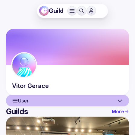
Guild
Vitor
Gerace
User
Guilds
More
User
Guilds