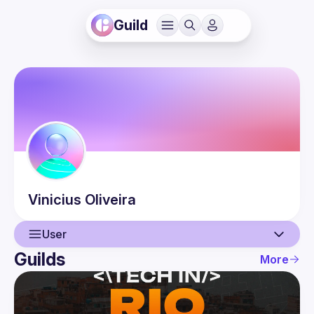
Guild
Vinicius
Oliveira
User
Guilds
More
User
Events