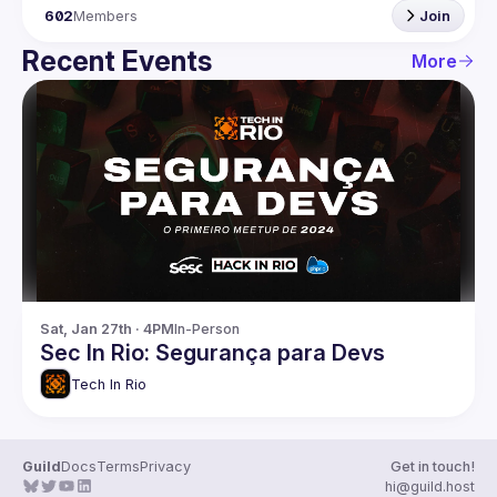
602
Members
Join
Recent Events
More
Sat, Jan 27th · 4PM
In-Person
Sec In Rio: Segurança para Devs
Tech In Rio
Guild
Docs
Terms
Privacy
Get in touch!
hi@guild.host