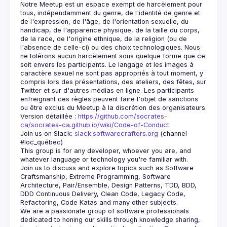
Notre Meetup est un espace exempt de harcèlement pour 
tous, indépendamment du genre, de l'identité de genre et 
de l'expression, de l'âge, de l'orientation sexuelle, du 
handicap, de l'apparence physique, de la taille du corps, 
de la race, de l'origine ethnique, de la religion (ou de 
l'absence de celle-ci) ou des choix technologiques. Nous 
ne tolérons aucun harcèlement sous quelque forme que ce 
soit envers les participants. Le langage et les images à 
caractère sexuel ne sont pas appropriés à tout moment, y 
compris lors des présentations, des ateliers, des fêtes, sur 
Twitter et sur d'autres médias en ligne. Les participants 
enfreignant ces règles peuvent faire l'objet de sanctions 
Version détaillée : 
https://github.com/socrates-
ca/socrates-ca.github.io/wiki/Code-of-Conduct
Join us on Slack: 
slack.softwarecrafters.org
 (channel 
#loc_québec)
This group is for any developer, whoever you are, and 
Join us to discuss and explore topics such as Software 
Craftsmanship, Extreme Programming, Software 
Architecture, Pair/Ensemble, Design Patterns, TDD, BDD, 
DDD Continuous Delivery, Clean Code, Legacy Code, 
We are a passionate group of software professionals 
dedicated to honing our skills through knowledge sharing, 