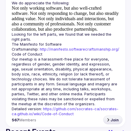
Not only working software, but also well-crafted
software.
Not only responding to change, but also steadily
adding value.
Not only individuals and interactions, but
also a community of professionals.
Not only customer
collaboration, but also productive partnerships.
Looking for the left parts, we found that we needed the 
The Manifesto for Software 
Craftsmanship: 
http://manifesto.softwarecraftsmanship.org/
Our meetup is a harassment-free place for everyone, 
regardless of gender, gender identity, and expression, 
age, sexual orientation, disability, physical appearance, 
body size, race, ethnicity, religion (or lack thereof), or 
technology choices. We do not tolerate harassment of 
participants in any form. Sexual language and imagery are 
not appropriate at any time, including talks, workshops, 
parties, Twitter, and other online media. Participants 
violating these rules may be sanctioned or expelled from 
Detailed version: 
https://github.com/socrates-ca/socrates-
ca.github.io/wiki/Code-of-Conduct
567
Members
Join