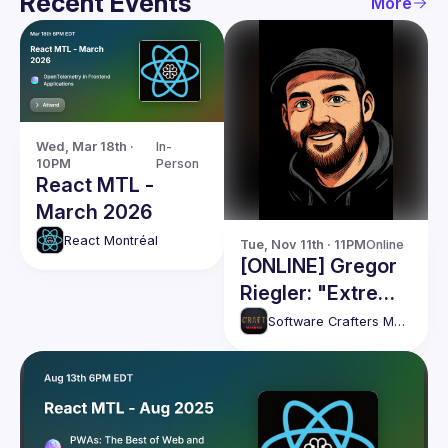
Recent Events
More
Wed, Mar 18th · 
In-
10PM
Person
React MTL -
March 2026
React Montréal
Tue, Nov 11th · 11PM
Online
[ONLINE] Gregor
Riegler: "Extreme
AI Augmented
Software Crafters Montréal
Coding"