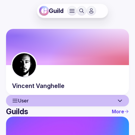
Guild
Vincent
Vanghelle
User
Guilds
More
User
Events