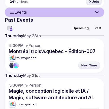
24
Members
Join
3)     Les enjeux courants pour les technologues en 
transformation numérique, que ce soit sur les plans 
Events
Past Events
Guild
Upcoming
Past
Events
Thursday
May 28th
Members
5:30PM
In-Person
Montréal troisw.quebec - Édition-007
Network
troisw.quebec
Next Time
Thursday
May 21st
5:30PM
In-Person
Magie, conception logicielle et IA /
Magic, software architecture and AI.
troisw.quebec