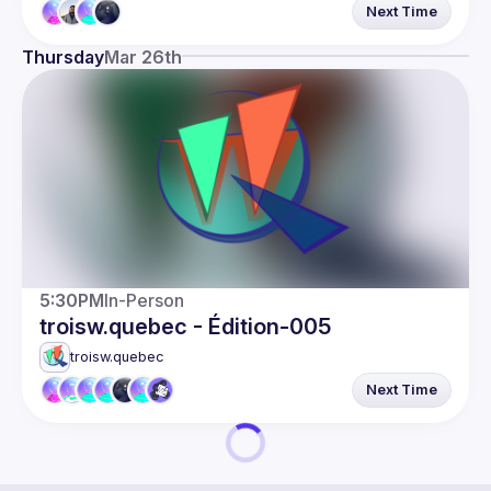
Next Time
Thursday
Mar 26th
5:30PM
In-Person
troisw.quebec - Édition-005
troisw.quebec
Next Time