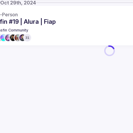
y
Oct 29th, 2024
n-Person
in #19 | Alura | Fiap
sfin Community
31