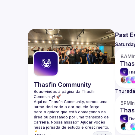
Past E
Saturda
8AM
I
Thas
Tha
Thasfin Community
Thursda
Boas-vindas à página da 
Thasfin 
Community
! 🚀
Aqui na Thasfin Community, somos uma 
5PM
I
turma dedicada a dar aquela força 
Thas
para a galera que está 
começando na 
área ou passando por uma transição de 
Tha
carreira
. Nossa missão? Ajudar vocês 
nessa jornada de estudo e crescimento. 
💪