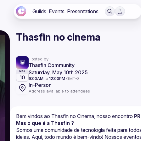
Guilds
Events
Presentations
Thasfin no cinema
Hosted by
Thasfin Community
Saturday, May 10th 2025
MAY
10
9:00AM
to
12:00PM
GMT-3
In-Person
Address available to attendees
Bem vindos ao Thasfin no Cinema, nosso encontro 
PR
Mas o que é a Thasfin ?
Somos uma comunidade de tecnologia feita para todos 
ideias. Aqui, todo mundo é bem-vindo! Nossos eventos 