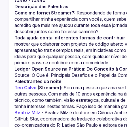
10h10 - 10h40
Descrição das Palestras
Como me tornei Streamer?:
 Respondendo de forma ob
compartilhar minha experiência com vocês, quem sabe p
acredito que mais me ajudou durante toda essa jornad
descobrir juntos como foi esse caminho?
Toda ajuda conta: diferentes formas de contribui
mostrar que colaborar com projetos de código aberto v
apresentação traz exemplos reais, em iniciativas como
ideias para que qualquer pessoa, com qualquer nível d
primeiro passo e contribuir com a comunidade.
Ledger Open Source na Prática: Do Conceito à Co
Source: O Que é, Principais Desafios e o Papel da Co
Palestrantes da noite
Teo Calvo
 (Streamer):
 Sou uma pessoa que ama ser h
outras pessoas. Com mais de 10 anos experiência na á
técnico, como também, visão estratégica, cultural e de
tenha interesse nestes temas. Faço isso de maneira gra
Beatriz Milz
 - Beatriz Milz é doutora em Ciência Ambie
GitHub Star, coordenadora da tradução colaborativa do 
co-organizadora do R-Ladies São Paulo e editora de r