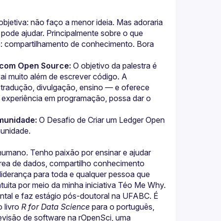
jetiva: não faço a menor ideia. Mas adoraria 
ode ajudar. Principalmente sobre o que 
a: compartilhamento de conhecimento. Bora 
r com Open Source:
 O objetivo da palestra é 
ai muito além de escrever código. A 
 tradução, divulgação, ensino — e oferece 
e experiência em programação, possa dar o 
munidade:
 O Desafio de Criar um Ledger Open 
munidade.
umano. Tenho paixão por ensinar e ajudar 
rea de dados, compartilho conhecimento 
 liderança para toda e qualquer pessoa que 
tuita por meio da minha iniciativa Téo Me Why.
ntal e faz estágio pós-doutoral na UFABC. É 
livro 
R for Data Science
 para o português, 
evisão de software na rOpenSci, uma 