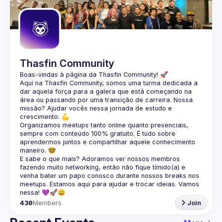
Guilds
Thasfin Community
Boas-vindas à página da 
Thasfin Community
! 🚀
Aqui na Thasfin Community, somos uma turma dedicada a 
dar aquela força para a galera que está 
começando na 
área ou passando por uma transição de carreira
. Nossa 
missão? Ajudar vocês nessa jornada de estudo e 
crescimento. 💪
Organizamos 
meetups tanto online quanto presenciais
, 
sempre com conteúdo 
100% gratuito.
 É tudo sobre 
aprendermos juntos e compartilhar aquele conhecimento 
maneiro. 🤓
E sabe o que mais? Adoramos ver nossos membros 
fazendo muito 
networking
, então não fique tímido(a) e 
venha bater um papo conosco durante nossos breaks nos 
meetups. Estamos aqui para ajudar e trocar ideias. Vamos 
nessa! 💜🚀😄
430
Members
Join