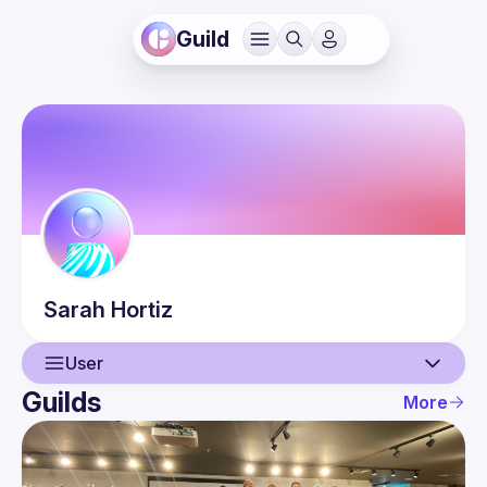
Guild
Sarah
Hortiz
User
Guilds
More
User
Events