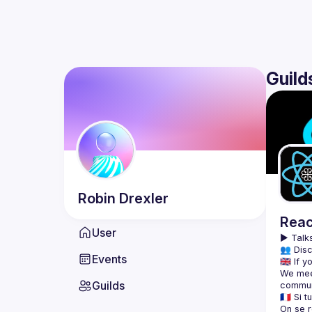
Guild
Robin
Drexler
Reac
User
▶️ 
Talks
👥 Disc
Events
We meet
Guilds
On se r