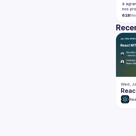
à agran
618
Me
Recen
Wed, Ja
Reac
Rea