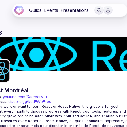
Guilds
Events
Presentations
s
t Montréal
: 
youtube.com/@ReactMTL
uss: 
discord.gg/kddEWbFhbc
 every month to discuss progress with React, cool tools, features, and li
encontre chaque mois pour discuter le progrès de React, de nouveaux outils