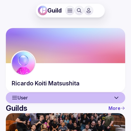
Guild
Ricardo Koiti
Matsushita
User
Guilds
More
User
Events