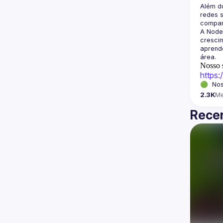
Além d
redes s
A Node
crescim
aprende
Nosso s
https
🟢  Nos
2.3K
M
Recen