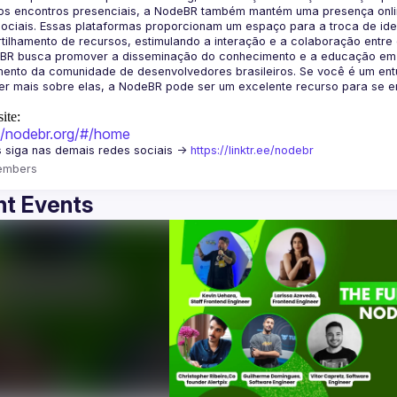
os encontros presenciais, a NodeBR também mantém uma presença online
ociais. Essas plataformas proporcionam um espaço para a troca de idei
BR busca promover a disseminação do conhecimento e a educação em Jav
ento da comunidade de desenvolvedores brasileiros. Se você é um entu
r mais sobre elas, a NodeBR pode ser um excelente recurso para se env
ite:
://nodebr.org/#/home
 siga nas demais redes sociais -> 
https://linktr.ee/nodebr
embers
t Events