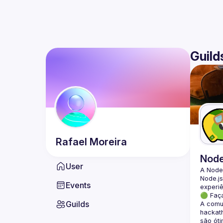
Guild
Rafael
Moreira
Nod
User
A Node
Node.js
Events
🟢 Faç
Guilds
A comun
hackath