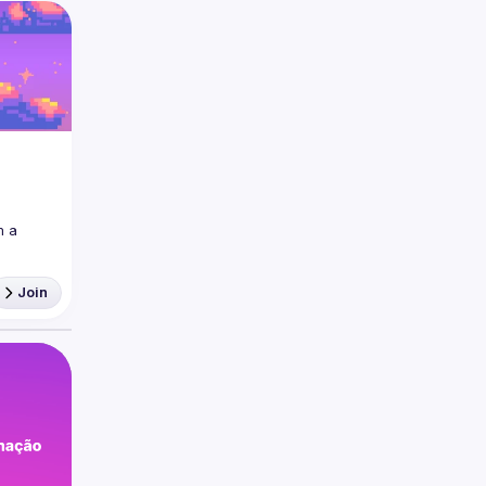
 a 
Join