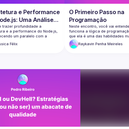
itetura e Performance
O Primeiro Passo na
ode.js: Uma Análise
Programação
arativa com Go
e trazer profundidade a 
Neste encontro, você vai entend
ura e a performance do Node.js, 
funciona a lógica de programação
ecendo um paralelo com a 
que ela é uma das habilidades ma
em Go. Pontos como arquitetura 
valiosas do mundo atual. Tudo ser
ssica
Félix
Raykavin
Penha Meireles
iven vs. Goroutines, 
apresentado de forma simples, pr
amento de Múltiplas Conexões 
no seu idioma, usando o Portugol
neas, gerenciamento de memória 
linguagem criada para facilitar o 