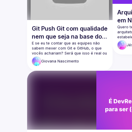
Arqu
em N
Comp
Quero t
Git Push Git com qualidade
arquitet
nem que seja na base do -
estabel
linguag
-force
E se eu te contar que as equipes não 
Jé
Event-Dr
sabem mexer com Git e GitHub, o que 
gerenci
vocês achariam? Será que isso é real ou 
Simultâ
uma fake news? Pois vou mostrar que 
Giovana
Nascimento
sim, a grande maioria das equipes 
comete e principalmente não respeita 
boas práticas de Git e GitHub na prática. 
Vou desmistificar como criar commits 
certeiros, sobre boas práticas na 
produção de PRs e principalmente 
mostrar boas práticas com o Git e 