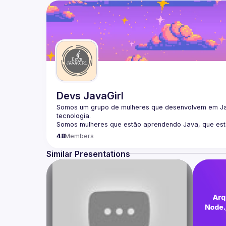
Devs JavaGirl
Somos um grupo de mulheres que desenvolvem em Java
tecnologia.
Somos mulheres que estão aprendendo Java, que estão
Sabemos que podemos aprender e ensinar e que junta
48
Members
QUER PARTICIPAR DA COMUNIDADE?
NOS SIGA EM NOSSAS REDES SOCIAIS:
Similar Presentations
🐤Twitter: 
@devsjavagirl
📸 Instagram: 
@devsjavagirls
💼 LinkedIn: 
in/devsjavagirl
🎬 Youtube: 
@DevsJavaGirlBR