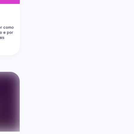
er como 
 e por 
is 
á 
ática e 
, uma 