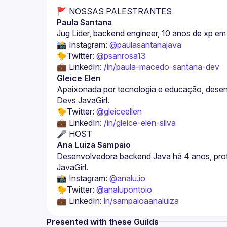
🚩 NOSSAS PALESTRANTES
Paula Santana
Jug Líder, backend engineer, 10 anos de xp e
📸 Instagram: 
@paulasantanajava
🐤Twitter: 
@psanrosa13
💼 LinkedIn: 
/in/paula-macedo-santana-dev
Gleice Elen
Apaixonada por tecnologia e educação, dese
Devs JavaGirl.
🐤Twitter: 
@gleiceellen
💼 LinkedIn: 
/in/gleice-elen-silva
🎤 HOST
Ana Luiza Sampaio
Desenvolvedora backend Java há 4 anos, pr
JavaGirl.
📸 Instagram: 
@analu.io
🐤Twitter: 
@analupontoio
💼 LinkedIn: 
in/sampaioaanaluiza
Presented with these Guilds