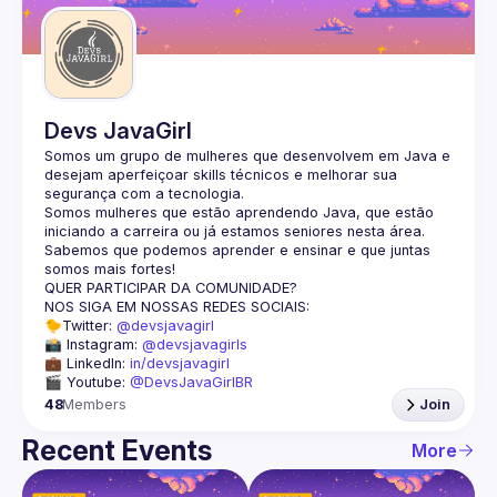
Devs JavaGirl
Somos um grupo de mulheres que desenvolvem em Java e 
desejam aperfeiçoar skills técnicos e melhorar sua 
segurança com a tecnologia.
Somos mulheres que estão aprendendo Java, que estão 
iniciando a carreira ou já estamos seniores nesta área.
Sabemos que podemos aprender e ensinar e que juntas 
somos mais fortes!
QUER PARTICIPAR DA COMUNIDADE?
NOS SIGA EM NOSSAS REDES SOCIAIS:
🐤Twitter: 
@devsjavagirl
📸 Instagram: 
@devsjavagirls
💼 LinkedIn: 
in/devsjavagirl
🎬 Youtube: 
@DevsJavaGirlBR
48
Members
Join
Recent Events
More