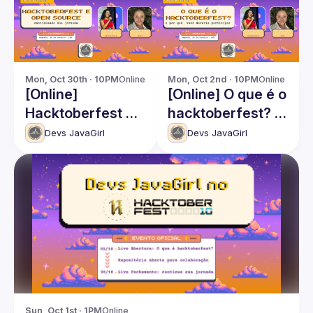
Mon, Oct 30th · 10PM
Online
Mon, Oct 2nd · 10PM
Online
[Online]
[Online] O que é o
Hacktoberfest e
hacktoberfest? e
open source:
por quê você
Devs JavaGirl
Devs JavaGirl
continuando sua
deveria participar
jornada
Sun, Oct 1st · 1PM
Online