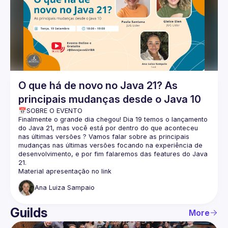
Events
Guilds
O que há de novo no Java 21? As
principais mudanças desde o Java 10
📅SOBRE O EVENTO
Finalmente o grande dia chegou! Dia 19 temos o lançamento 
do Java 21, mas você está por dentro do que aconteceu 
nas últimas versões ? Vamos falar sobre as principais 
mudanças nas últimas versões focando na experiência de 
desenvolvimento, e por fim falaremos das features do Java 
21.
Material apresentação no 
link
Ana Luiza
Sampaio
🚩 NOSSAS PALESTRANTES
Paula Santana
Jug Líder, backend engineer, 10 anos de xp em Java, 
Guilds
More
palestrante e mentora. MVP 2020-2022.
📸 Instagram: 
@paulasantanajava