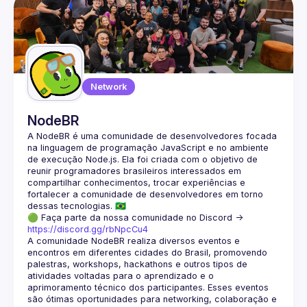
🐤Twitter: 
@psanrosa13
💼 LinkedIn: 
/in/paula-macedo-santana-dev
Gleice Elen
Apaixonada por tecnologia e educação, desenvolvedora 
backend Java há 6 anos, JUG/Community Leader no Devs 
JavaGirl.
🐤Twitter: 
@gleiceellen
Network
💼 LinkedIn: 
/in/gleice-elen-silva
🎤 HOST
Ana Luiza Sampaio
NodeBR
Desenvolvedora backend Java há 4 anos, professora de 
programação e JUG Community Manager no Devs JavaGirl.
A NodeBR é uma comunidade de desenvolvedores focada 
📸 Instagram: 
@analu.io
na linguagem de programação JavaScript e no ambiente 
🐤Twitter: 
@analupontoio
de execução Node.js. Ela foi criada com o objetivo de 
💼 LinkedIn: 
in/sampaioaanaluiza
reunir programadores brasileiros interessados em 
compartilhar conhecimentos, trocar experiências e 
fortalecer a comunidade de desenvolvedores em torno 
🟢 Faça parte da nossa comunidade no Discord ->
https://discord.gg/rbNpcCu4
A comunidade NodeBR realiza diversos eventos e 
encontros em diferentes cidades do Brasil, promovendo 
palestras, workshops, hackathons e outros tipos de 
atividades voltadas para o aprendizado e o 
aprimoramento técnico dos participantes. Esses eventos 
são ótimas oportunidades para networking, colaboração e 