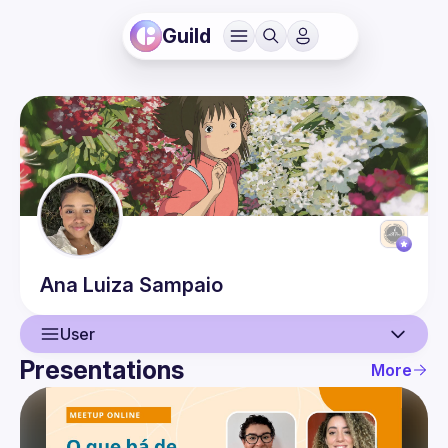
Guild
Ana Luiza
Sampaio
User
Presentations
More
User
Presentations