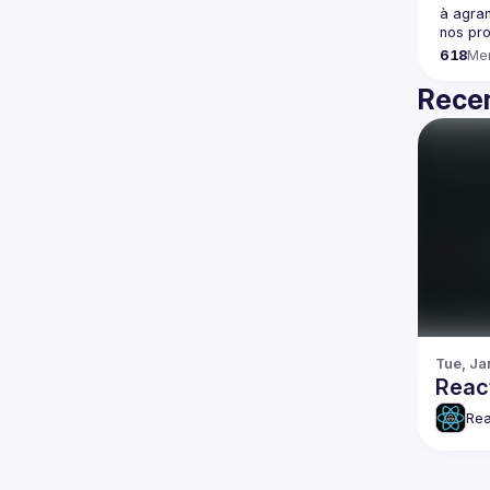
à agran
618
Me
Recen
Tue, Ja
Reac
Rea