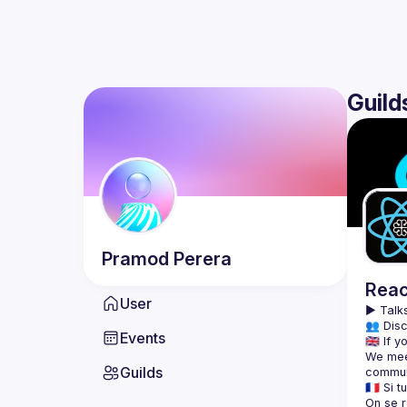
Guild
Pramod
Perera
Reac
User
▶️ 
Talks
👥 Disc
Events
We meet
Guilds
On se r