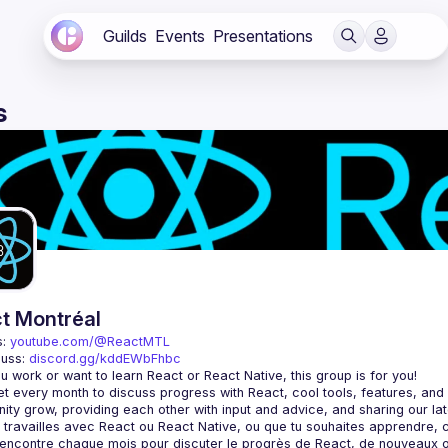
Guilds
Events
Presentations
s
t Montréal
: 
youtube.com/@ReactMTL
uss: 
discord.gg/kddEWbFhbc
 every month to discuss progress with React, cool tools, features, and li
encontre chaque mois pour discuter le progrès de React, de nouveaux outils