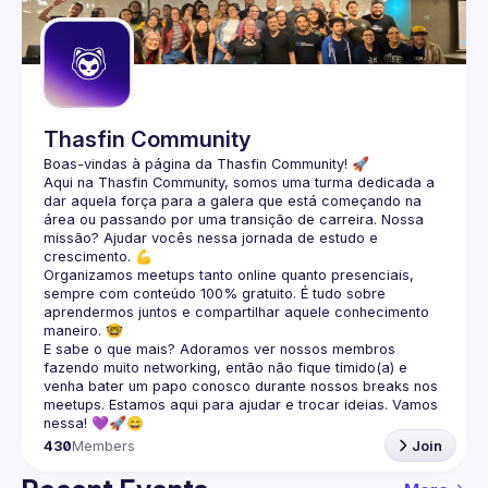
Guilds
Thasfin Community
Boas-vindas à página da 
Thasfin Community
! 🚀
Aqui na Thasfin Community, somos uma turma dedicada a 
dar aquela força para a galera que está 
começando na 
área ou passando por uma transição de carreira
. Nossa 
missão? Ajudar vocês nessa jornada de estudo e 
crescimento. 💪
Organizamos 
meetups tanto online quanto presenciais
, 
sempre com conteúdo 
100% gratuito.
 É tudo sobre 
aprendermos juntos e compartilhar aquele conhecimento 
maneiro. 🤓
E sabe o que mais? Adoramos ver nossos membros 
fazendo muito 
networking
, então não fique tímido(a) e 
venha bater um papo conosco durante nossos breaks nos 
meetups. Estamos aqui para ajudar e trocar ideias. Vamos 
nessa! 💜🚀😄
430
Members
Join