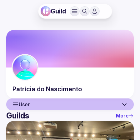
Guild
Patrícia
do Nascimento
User
Guilds
More
User
Events