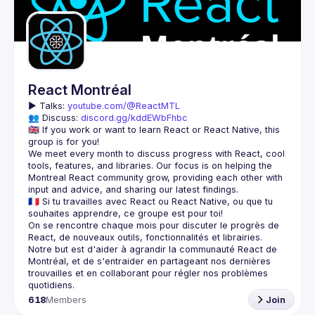
Guilds
React Montréal
▶️ 
Talks: 
youtube.com/@ReactMTL
👥 Discuss: 
discord.gg/kddEWbFhbc
🇬🇧 If you work or want to learn React or React Native, this 
We meet every month to discuss progress with React, cool 
tools, features, and libraries. Our focus is on helping the 
Montreal React community grow, providing each other with 
🇫🇷 Si tu travailles avec React ou React Native, ou que tu 
On se rencontre chaque mois pour discuter le progrès de 
React, de nouveaux outils, fonctionnalités et librairies. 
Notre but est d'aider à agrandir la communauté React de 
Montréal, et de s'entraider en partageant nos dernières 
trouvailles et en collaborant pour régler nos problèmes 
618
Members
Join