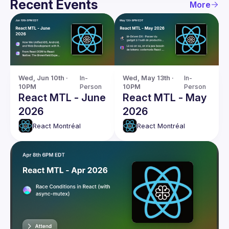
Recent Events
More
Wed, Jun 10th · 
In-
Wed, May 13th · 
In-
10PM
Person
10PM
Person
React MTL - June
React MTL - May
2026
2026
React Montréal
React Montréal