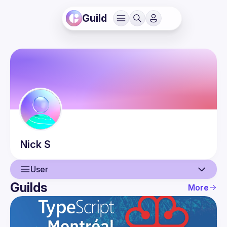
Guild
Nick
S
User
Guilds
More
User
Events