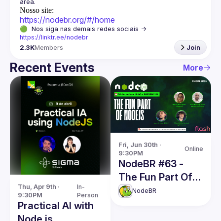
Nosso site:
https://nodebr.org/#/home
🟢  Nos siga nas demais redes sociais -> 
https://linktr.ee/nodebr
2.3K
Members
Join
Recent Events
More
Fri, Jun 30th · 
Online
9:30PM
NodeBR #63 -
The Fun Part Of
Thu, Apr 9th · 
In-
NodeJS
NodeBR
9:30PM
Person
Practical AI with
Node.js