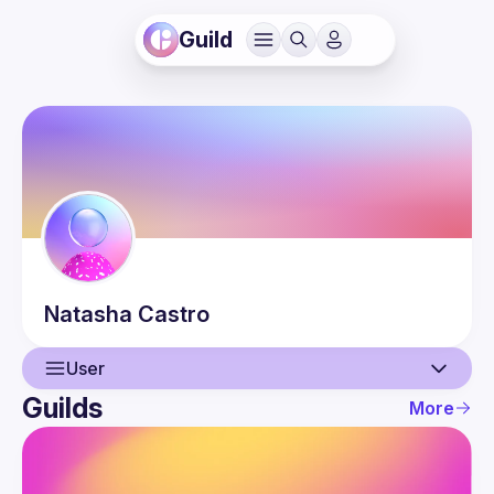
Guild
Natasha
Castro
User
Guilds
More
User
Events