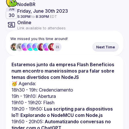
NodeBR 
Friday, June 30th 2023
JUN
30
5:30PM
to
8:30PM
EDT
Online
Link available to attendees
We missed you this time around!
Next Time
21
Estaremos junto da empresa Flash Benefícios 
num encontro maneirissímos para falar sobre 
temas divertidos com NodeJS
🥳 Agenda:
18h30 - 19h: Credenciamento
19h - 19h10: Abertura
19h10 - 19h20: Flash
19h20 - 19h50: 
Lua scripting para dispositivos 
IoT: Explorando o NodeMCU com Node.js
19h50 - 20h05: 
Automatizando conversas no 
tinder com o ChatGPT