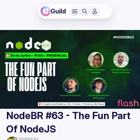
Guild
NodeBR #63 - The Fun Part
Of NodeJS
Hosted by