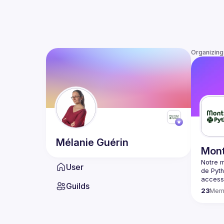
Organizing
Mélanie
Guérin
Mont
Notre m
User
de Pyth
accessi
Guilds
23
Mem