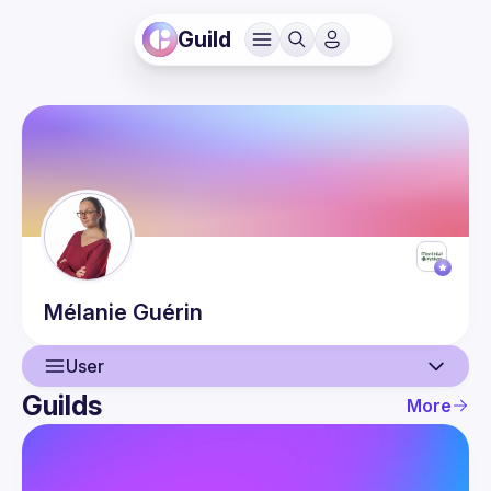
Guild
Mélanie
Guérin
User
Guilds
More
User
Guilds