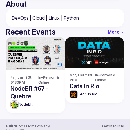
About
Recent Events
More
Sat, Oct 21st · 
In-Person & 
Fri, Jan 26th · 
In-Person & 
2PM
Online
9:30PM
Online
Data In Rio
NodeBR #67 -
Tech In Rio
Quebrei
produção! E
NodeBR
agora?
Guild
Docs
Terms
Privacy
Get in touch!