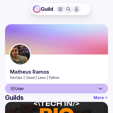
Guild
Matheus
Ramos
User
Guilds
More
User
Events