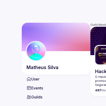
Guild Mem
Matheus
Silva
Hack
O Hack
User
promov
Seguran
Events
407
Me
Guilds