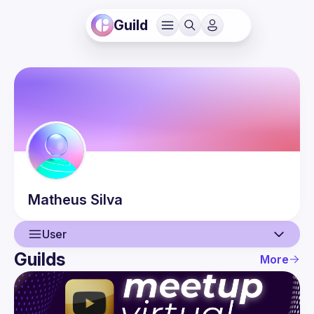
Guild
Matheus
Silva
User
Guilds
More
User
Events