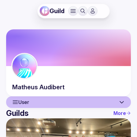
Guild
Matheus
Audibert
User
Guilds
More
User
Events