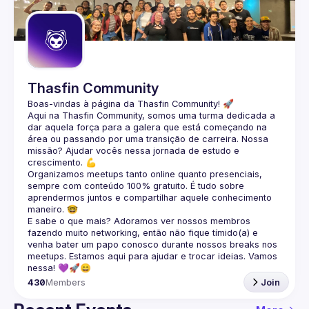
Guilds
Thasfin Community
Boas-vindas à página da 
Thasfin Community
! 🚀
Aqui na Thasfin Community, somos uma turma dedicada a 
dar aquela força para a galera que está 
começando na 
área ou passando por uma transição de carreira
. Nossa 
missão? Ajudar vocês nessa jornada de estudo e 
crescimento. 💪
Organizamos 
meetups tanto online quanto presenciais
, 
sempre com conteúdo 
100% gratuito.
 É tudo sobre 
aprendermos juntos e compartilhar aquele conhecimento 
maneiro. 🤓
E sabe o que mais? Adoramos ver nossos membros 
fazendo muito 
networking
, então não fique tímido(a) e 
venha bater um papo conosco durante nossos breaks nos 
meetups. Estamos aqui para ajudar e trocar ideias. Vamos 
nessa! 💜🚀😄
430
Members
Join