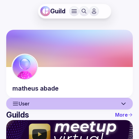
Guild
matheus
abade
User
Guilds
More
User
Events