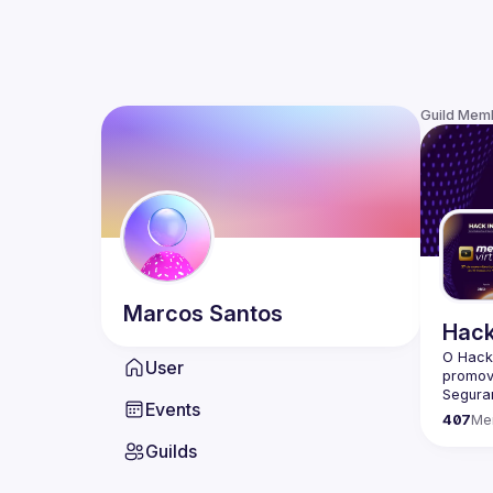
Guild Mem
Marcos
Santos
Hack
O Hack
User
promov
Seguran
Events
407
Me
Guilds