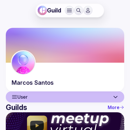
Guild
Marcos
Santos
User
Guilds
More
User
Events