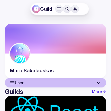
Guild
Marc
Sakalauskas
User
Guilds
More
User
Events