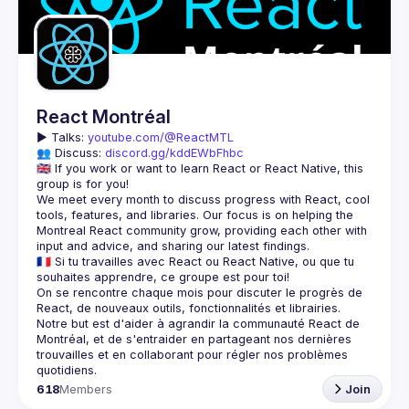
Guilds
React Montréal
▶️ 
Talks: 
youtube.com/@ReactMTL
👥 Discuss: 
discord.gg/kddEWbFhbc
🇬🇧 If you work or want to learn React or React Native, this 
We meet every month to discuss progress with React, cool 
tools, features, and libraries. Our focus is on helping the 
Montreal React community grow, providing each other with 
🇫🇷 Si tu travailles avec React ou React Native, ou que tu 
On se rencontre chaque mois pour discuter le progrès de 
React, de nouveaux outils, fonctionnalités et librairies. 
Notre but est d'aider à agrandir la communauté React de 
Montréal, et de s'entraider en partageant nos dernières 
trouvailles et en collaborant pour régler nos problèmes 
618
Members
Join