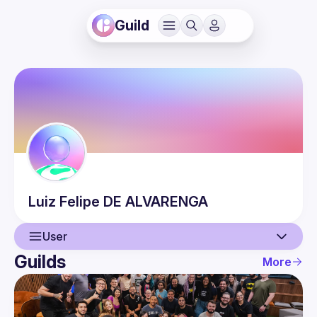
Guild
Luiz Felipe
DE ALVARENGA
User
Guilds
More
User
Events