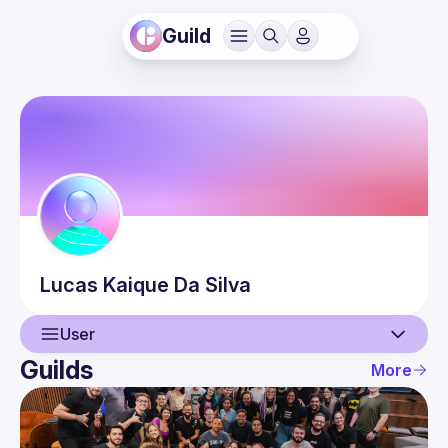
Guild
Lucas Kaique
Da Silva
User
Guilds
More
User
Events