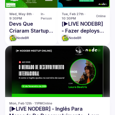
Wed, May 8th · 
In-
Tue, Feb 27th · 
Online
9:30PM
Person
10:30PM
Devs Que
[▶️LIVE NODEBR]
Criaram Startups
- Fazer deploys
🚀
na sexta sem
NodeBR
NodeBR
medo
Mon, Feb 12th · 11PM
Online
[▶️LIVE NODEBR] - Inglês Para